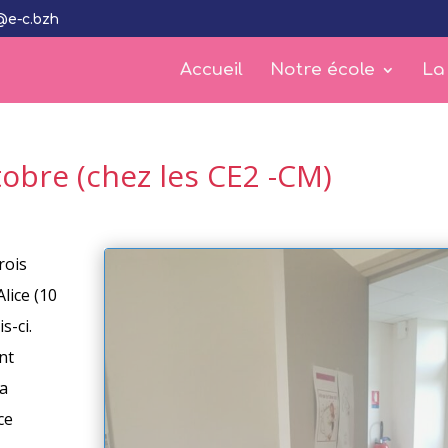
@e-c.bzh
Accueil
Notre école
La
tobre (chez les CE2 -CM)
rois
lice (10
s-ci.
nt
la
ce