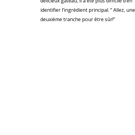
délicieux gâteau, il a été plus difficile d’en
identifier l’ingrédient principal. ” Allez, un
deuxième tranche pour être sûr!”