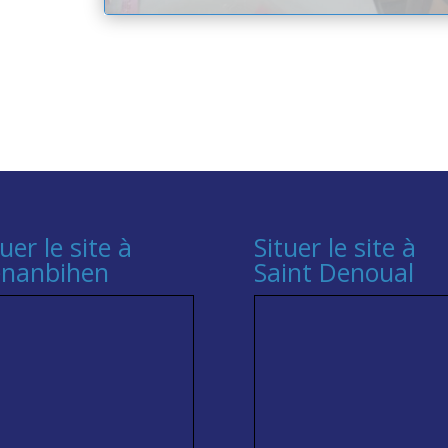
tuer le site à
Situer le site à
nanbihen
Saint Denoual